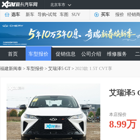
北京车市
选车
新车
导购
•
试驾
车图
SUV
买车
报价
经销
首页
车型报价
促销信息
公司介绍
维修服务
二
福建新闽泰
>
车型报价
>
艾瑞泽5 GT
>
2023款 1.5T CVT享
艾瑞泽5 G
本店报价
8.99
万