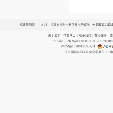
福建新闽泰
地址：福建省福州市闽侯县尚干镇洋中村福厦路21KM+
关于爱卡
|
招贤纳士
|
联系我们
|
友情链接
|
选
©2002-
2026
www.xcar.com.cn All ri
沪ICP备2026012155号-1
沪公网安
互联网违法和不良信息举报方式：电话：021-