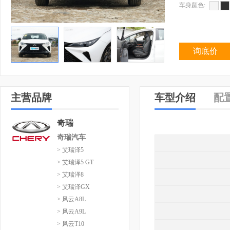
车身颜色:
询底价
主营品牌
车型介绍
配
奇瑞
奇瑞汽车
> 艾瑞泽5
> 艾瑞泽5 GT
> 艾瑞泽8
> 艾瑞泽GX
> 风云A8L
> 风云A9L
> 风云T10