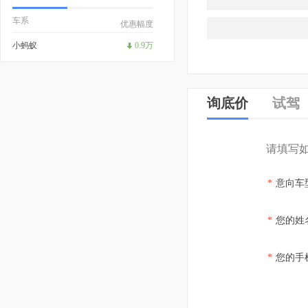
车系
优惠幅度
小蚂蚁
0.9万
询底价
试驾
请填写
*
意向车
*
您的姓
*
您的手