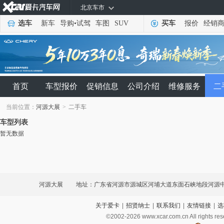
北京车市
选车
新车
导购
•
试驾
车图
SUV
买车
报价
经销
首页
车型报价
促销信息
公司介绍
维修服务
二
当前位置：
河源大展
>
二手车
车型列表
暂无数据
河源大展
地址：广东省河源市源城区河埔大道东面石峡地段河源中
关于爱卡
|
招贤纳士
|
联系我们
|
友情链接
|
选
店对面
©2002-
2026
www.xcar.com.cn All ri