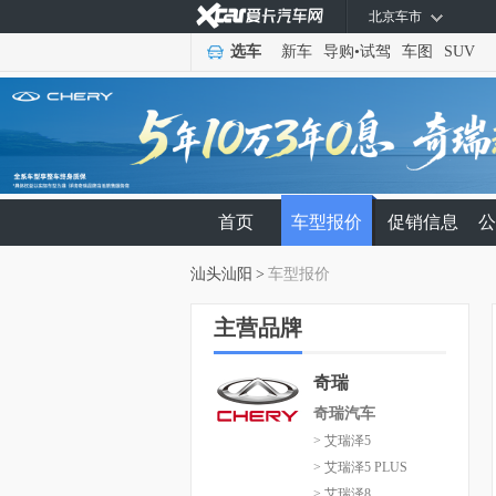
北京车市
选车
新车
导购
•
试驾
车图
SUV
首页
车型报价
促销信息
公
汕头汕阳
>
车型报价
主营品牌
奇瑞
奇瑞汽车
> 艾瑞泽5
> 艾瑞泽5 PLUS
> 艾瑞泽8