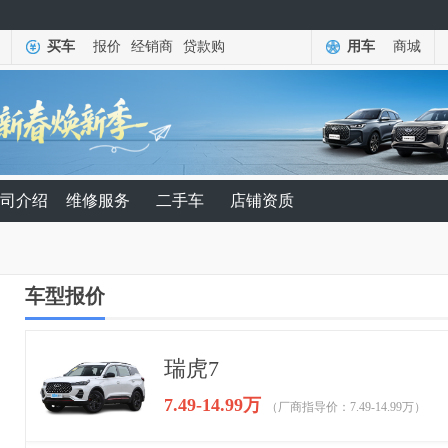
买车
报价
经销商
贷款购
用车
商城
司介绍
维修服务
二手车
店铺资质
车型报价
瑞虎7
7.49-14.99万
（厂商指导价：7.49-14.99万）