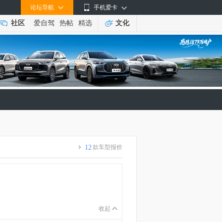
论坛导航
手机爱卡
社区
爱自驾
热帖
精选
文化
12
款车型报价
收起