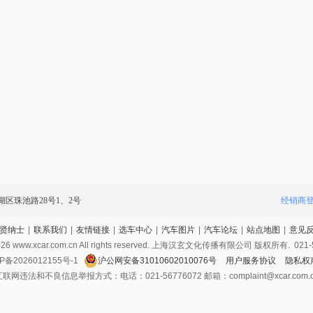
区珠池路28号1、2号
经销商
贤纳士
|
联系我们
|
友情链接
|
选车中心
|
汽车图片
|
汽车论坛
|
站点地图
|
意见
026
www.xcar.com.cn All rights reserved. 上海汉玄文化传播有限公司 版权所有.
021-
P备2026012155号-1
沪公网安备31010602010076号
用户服务协议
隐私权
联网违法和不良信息举报方式：电话：021-56776072 邮箱：complaint@xcar.com.