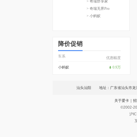
> 奇瑞舒享家
> 奇瑞无界Pro
> 小蚂蚁
降价促销
车系
优惠幅度
小蚂蚁
0.9万
汕头汕阳
地址：广东省汕头市龙湖
关于爱卡
|
招
©2002-
2
沪IC
互