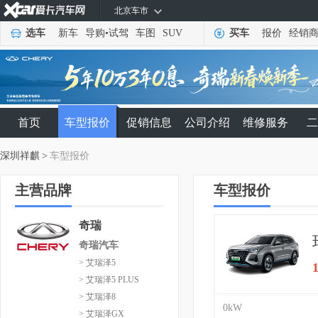
北京车市
选车
新车
导购
•
试驾
车图
SUV
买车
报价
经销
首页
车型报价
促销信息
公司介绍
维修服务
二
深圳祥麒
>
车型报价
主营品牌
车型报价
奇瑞
奇瑞汽车
> 艾瑞泽5
> 艾瑞泽5 PLUS
> 艾瑞泽8
0kW
> 艾瑞泽GX