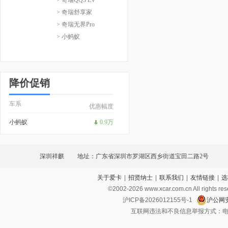
> 奇瑞舒享家
> 奇瑞无界Pro
> 小蚂蚁
降价促销
车系
优惠幅度
小蚂蚁
0.9万
深圳祥麒
地址：广东省深圳市罗湖区西乡街道宝田二路2号
关于爱卡
|
招贤纳士
|
联系我们
|
友情链接
|
选
©2002-
2026
www.xcar.com.cn All ri
沪ICP备2026012155号-1
沪公网安
互联网违法和不良信息举报方式：电话：021-