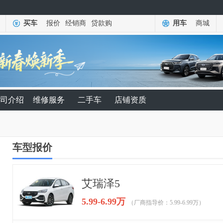
买车
报价
经销商
贷款购
用车
商城
司介绍
维修服务
二手车
店铺资质
车型报价
艾瑞泽5
5.99-6.99万
（厂商指导价：5.99-6.99万）