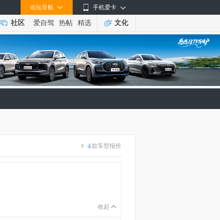
论坛导航
手机爱卡
社区
爱自驾
热帖
精选
文化
4
款车型报价
收起