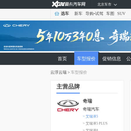
北京车市
选车
新车
导购
•
试驾
车图
SUV
首页
车型报价
促销信息
公
云浮云瑞
>
车型报价
主营品牌
奇瑞
奇瑞汽车
> 艾瑞泽5
> 艾瑞泽5 PLUS
> 艾瑞泽8