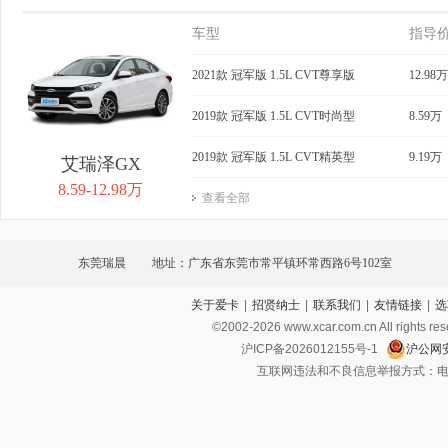
车型
指导
2021款 冠军版 1.5L CVT尊享版
12.98万
2019款 冠军版 1.5L CVT时尚型
8.59万
2019款 冠军版 1.5L CVT精英型
9.19万
艾瑞泽GX
8.59-12.98万
查看全部
东莞瑞晨
地址：广东省东莞市常平镇环常西路6号102室
关于爱卡
|
招贤纳士
|
联系我们
|
友情链接
|
选
©2002-
2026
www.xcar.com.cn All ri
沪ICP备2026012155号-1
沪公网安
互联网违法和不良信息举报方式：电话：021-