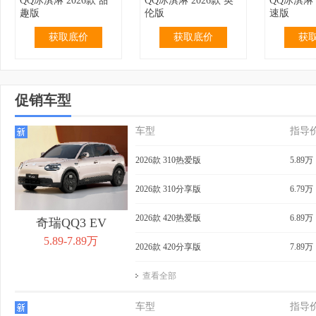
QQ冰淇淋 2026款 甜
QQ冰淇淋 2026款 英
QQ冰淇淋 
趣版
伦版
速版
获取底价
获取底价
获
促销车型
车型
指导
2.99万
无优惠
3.19万
无优惠
3.69万
QQ冰淇淋 2024款 青
QQ冰淇淋 2024款 青
QQ冰淇淋 
2026款 310热爱版
5.89万
春版 120km 奶昔
春版 120km 香草
155km 
获取底价
获取底价
获
2026款 310分享版
6.79万
2026款 420热爱版
6.89万
奇瑞QQ3 EV
5.89-7.89万
2026款 420分享版
7.89万
查看全部
3.99万
无优惠
4.39万
0.40万
4.29万
QQ冰淇淋 2024款 青
QQ冰淇淋 2024款
QQ冰淇淋 
车型
指导
春版 205km 奶昔
205km 元气版
205km 