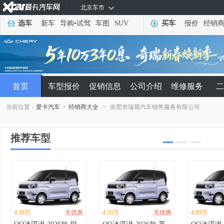
北京车市
选车
新车
导购
•
试驾
车图
SUV
买车
报价
经销
首页
车型报价
促销信息
公司介绍
维修服务
二
当前位置：
爱卡汽车
>
经销商大全
>
东莞市瑞晨汽车销售服务有限公司
推荐车型
4.39万
无优惠
4.59万
无优惠
4.89万