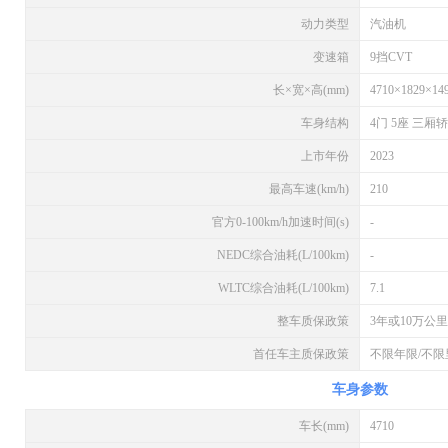
动力类型
汽油机
变速箱
9挡CVT
长×宽×高(mm)
4710×1829×14
车身结构
4门 5座 三厢
上市年份
2023
最高车速(km/h)
210
官方0-100km/h加速时间(s)
-
NEDC综合油耗(L/100km)
-
WLTC综合油耗(L/100km)
7.1
整车质保政策
3年或10万公里
首任车主质保政策
不限年限/不限
车身参数
车长(mm)
4710