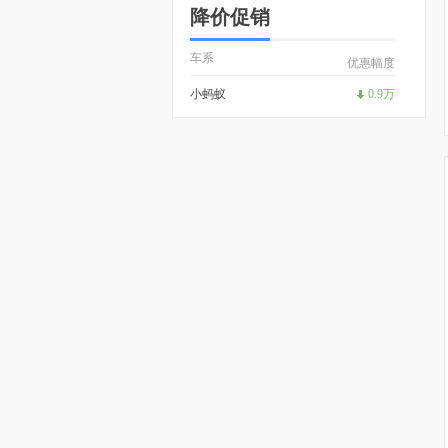
降价促销
车系
优惠幅度
小蚂蚁
0.9万