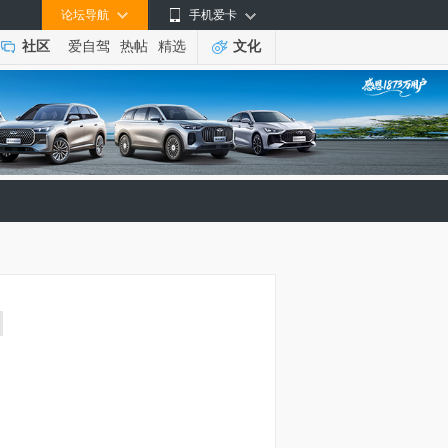
论坛导航
手机爱卡
社区
爱自驾
热帖
精选
文化