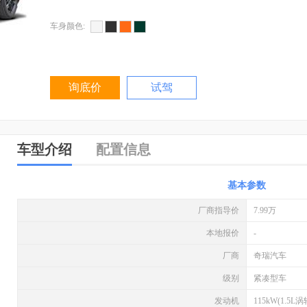
车身颜色:
询底价
试驾
车型介绍
配置信息
基本参数
厂商指导价
7.99万
本地报价
-
厂商
奇瑞汽车
级别
紧凑型车
发动机
115kW(1.5L