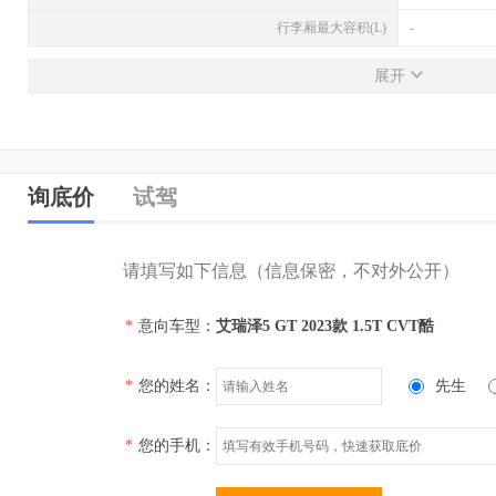
行李厢最大容积(L)
-
发动机
展开
发动机型号
SQRE4T15C
排量(L)
1.5
排量(mL)
1498
询底价
试驾
进气形式
涡轮增压
气缸排列形式
直列（L型）
请填写如下信息（信息保密，不对外公开）
汽缸数
4
*
意向车型：
艾瑞泽5 GT 2023款 1.5T CVT酷
每缸气门数(个)
4
压缩比
-
*
您的姓名：
先生
配气机构
DOHC
缸径(mm)
-
*
您的手机：
行程(mm)
-