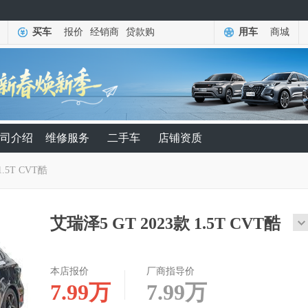
买车
报价
经销商
贷款购
用车
商城
司介绍
维修服务
二手车
店铺资质
1.5T CVT酷
艾瑞泽5 GT 2023款 1.5T CVT酷
本店报价
厂商指导价
7.99
万
7.99
万