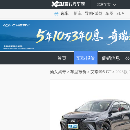
北京车市
选车
新车
导购
•
试驾
车图
SUV
首页
车型报价
促销信息
公
汕头桌奇
>
车型报价
>
艾瑞泽5 GT
>
2023款 