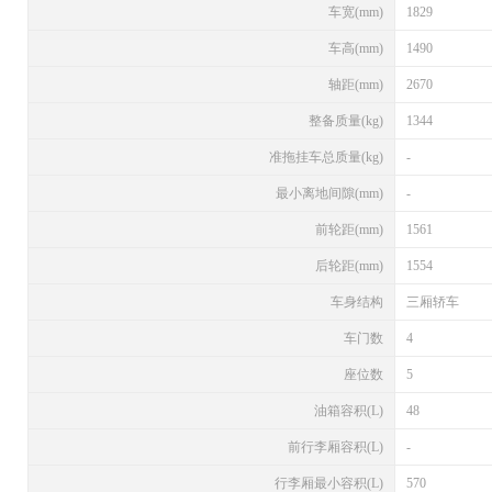
车宽(mm)
1829
车高(mm)
1490
轴距(mm)
2670
整备质量(kg)
1344
准拖挂车总质量(kg)
-
最小离地间隙(mm)
-
前轮距(mm)
1561
后轮距(mm)
1554
车身结构
三厢轿车
车门数
4
座位数
5
油箱容积(L)
48
前行李厢容积(L)
-
行李厢最小容积(L)
570