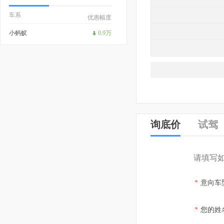
车系
优惠幅度
小蚂蚁
0.9万
询底价
试驾
请填写
*
意向车
*
您的姓