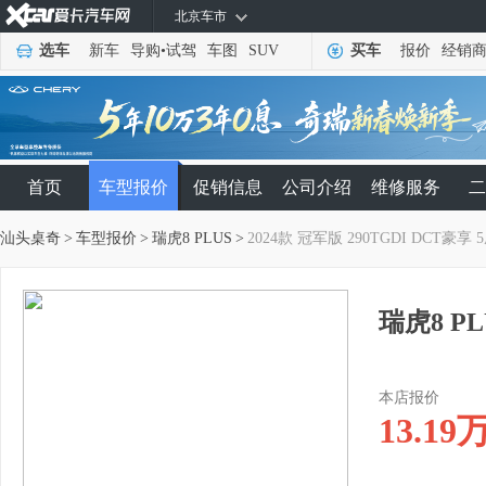
北京车市
选车
新车
导购
•
试驾
车图
SUV
买车
报价
经销
首页
车型报价
促销信息
公司介绍
维修服务
二
汕头桌奇
>
车型报价
>
瑞虎8 PLUS
>
2024款 冠军版 290TGDI DCT豪享 
瑞虎8 PL
本店报价
13.19