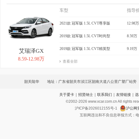
车型
指导
2021款 冠军版 1.5L CVT尊享版
12.98万
2019款 冠军版 1.5L CVT时尚型
8.59万
2019款 冠军版 1.5L CVT精英型
9.19万
艾瑞泽GX
8.59-12.98万
查看全部
韶关陆华
地址：广东省韶关市浈江区韶南大道八公里广塑厂站旁
关于爱卡
|
招贤纳士
|
联系我们
|
友情链接
|
选
©2002-
2026
www.xcar.com.cn All ri
沪ICP备2026012155号-1
沪公网安
互联网违法和不良信息举报方式：电话：021-