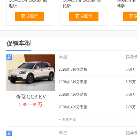
QQ冰淇淋 2026款 甜
QQ冰淇淋 2026款 英
QQ冰淇淋 
趣版
伦版
速版
获取底价
获取底价
获
促销车型
车型
指导
2.99万
无优惠
3.19万
无优惠
3.69万
QQ冰淇淋 2024款 青
QQ冰淇淋 2024款 青
QQ冰淇淋 
2026款 310热爱版
5.89万
春版 120km 奶昔
春版 120km 香草
155km 
获取底价
获取底价
获
2026款 310分享版
6.79万
2026款 420热爱版
6.89万
奇瑞QQ3 EV
5.89-7.89万
2026款 420分享版
7.89万
查看全部
3.99万
无优惠
4.39万
0.40万
4.29万
QQ冰淇淋 2024款 青
QQ冰淇淋 2024款
QQ冰淇淋 
车型
指导
春版 205km 奶昔
205km 元气版
205km 