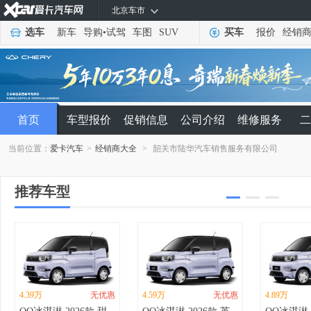
北京车市
选车
新车
导购
•
试驾
车图
SUV
买车
报价
经销
首页
车型报价
促销信息
公司介绍
维修服务
二
当前位置：
爱卡汽车
>
经销商大全
>
韶关市陆华汽车销售服务有限公司
推荐车型
4.39万
无优惠
4.59万
无优惠
4.89万