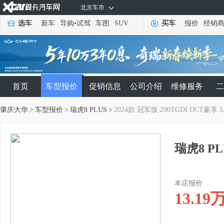
北京车市
选车
新车
导购
•
试驾
车图
SUV
买车
报价
经销
首页
车型报价
促销信息
公司介绍
维修服务
二
肇庆大华
>
车型报价
>
瑞虎8 PLUS
>
2024款 冠军版 290TGDI DCT豪享 
瑞虎8 PL
本店报价
13.19