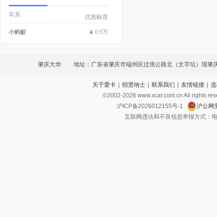
车系
优惠幅度
小蚂蚁
0.9万
肇庆大华
地址：广东省肇庆市端州区过境公路北（文字坑）现肇
关于爱卡
|
招贤纳士
|
联系我们
|
友情链接
|
选
学院东侧300米大通机械设备有限公司西侧三卡
©2002-
2026
www.xcar.com.cn All ri
沪ICP备2026012155号-1
沪公网安
互联网违法和不良信息举报方式：电话：021-