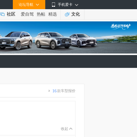
论坛导航
手机爱卡
社区
爱自驾
热帖
精选
文化
16
款车型报价
收起