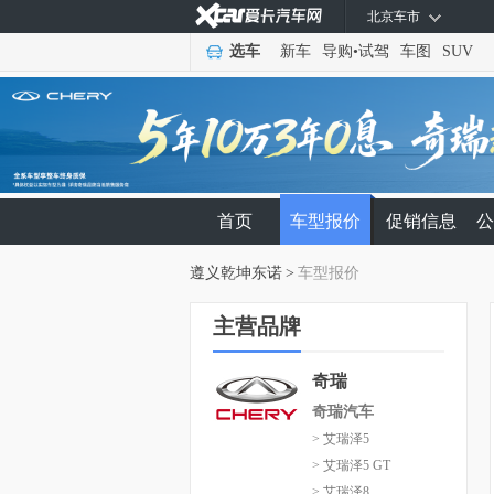
北京车市
选车
新车
导购
•
试驾
车图
SUV
首页
车型报价
促销信息
公
遵义乾坤东诺
>
车型报价
主营品牌
奇瑞
奇瑞汽车
> 艾瑞泽5
> 艾瑞泽5 GT
> 艾瑞泽8