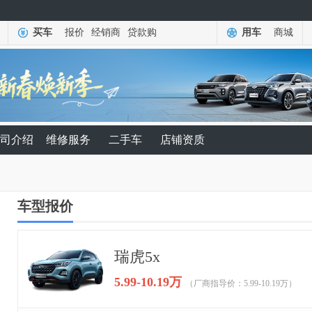
买车
报价
经销商
贷款购
用车
商城
司介绍
维修服务
二手车
店铺资质
车型报价
瑞虎5x
5.99-10.19万
（厂商指导价：5.99-10.19万）