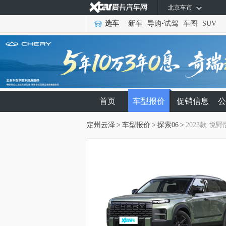
北京车市
选车
新车
导购
•
试驾
车图
SUV
首页
车型报价
促销信息
公
定州云泽
>
车型报价
>
探索06
>
2023款 悦野