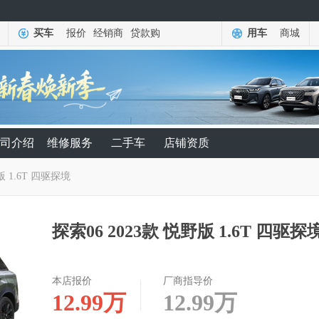
买车
报价
经销商
贷款购
用车
商城
司介绍
维修服务
二手车
店铺资质
版 1.6T 四驱探境
探索06 2023款 悦野版 1.6T 四驱探
本店报价
厂商指导价
12.99
万
12.99
万