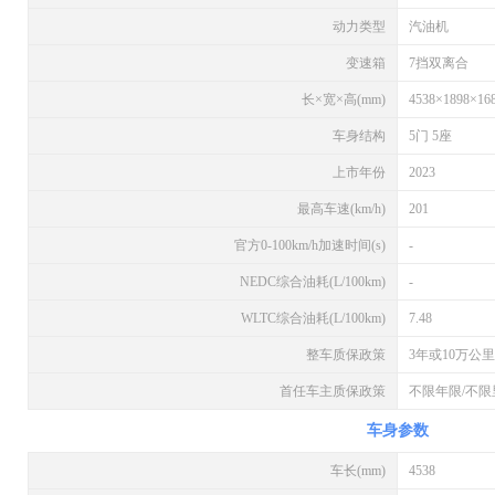
动力类型
汽油机
变速箱
7挡双离合
长×宽×高(mm)
4538×1898×16
车身结构
5门 5座
上市年份
2023
最高车速(km/h)
201
官方0-100km/h加速时间(s)
-
NEDC综合油耗(L/100km)
-
WLTC综合油耗(L/100km)
7.48
整车质保政策
3年或10万公里
首任车主质保政策
不限年限/不限
车身参数
车长(mm)
4538