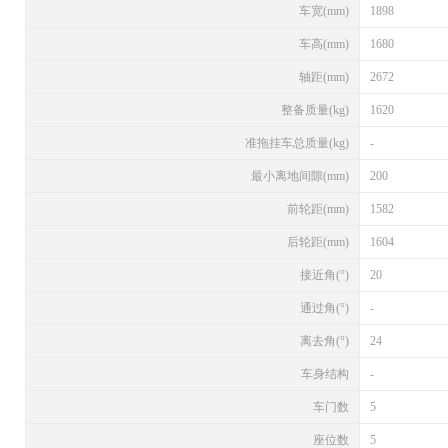
车宽(mm)
1898
车高(mm)
1680
轴距(mm)
2672
整备质量(kg)
1620
准拖挂车总质量(kg)
-
最小离地间隙(mm)
200
前轮距(mm)
1582
后轮距(mm)
1604
接近角(°)
20
通过角(°)
-
离去角(°)
24
车身结构
-
车门数
5
座位数
5