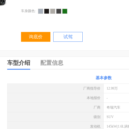
车身颜色:
询底价
试驾
车型介绍
配置信息
基本参数
厂商指导价
12.99万
本地报价
-
厂商
奇瑞汽车
级别
SUV
发动机
145kW(1.6L