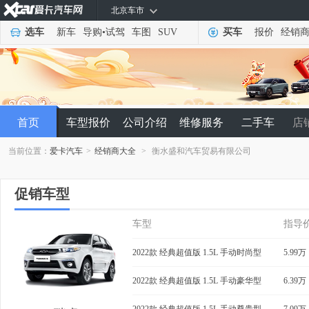
北京车市
选车
新车
导购
•
试驾
车图
SUV
买车
报价
经销
首页
车型报价
公司介绍
维修服务
二手车
店
当前位置：
爱卡汽车
>
经销商大全
>
衡水盛和汽车贸易有限公司
促销车型
车型
指导
2022款 经典超值版 1.5L 手动时尚型
5.99万
2022款 经典超值版 1.5L 手动豪华型
6.39万
2022款 经典超值版 1.5L 手动尊贵型
7.09万