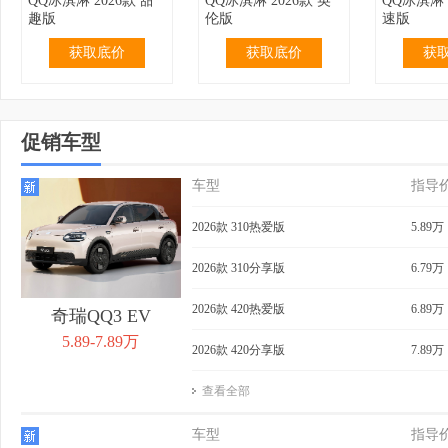
QQ冰淇淋 2026款 甜
QQ冰淇淋 2026款 英
QQ冰淇淋 
趣版
伦版
速版
获取底价
获取底价
获
促销车型
车型
指导
2.99万
无优惠
3.19万
无优惠
3.69万
QQ冰淇淋 2024款 青
QQ冰淇淋 2024款 青
QQ冰淇淋 
2026款 310热爱版
5.89万
春版 120km 奶昔
春版 120km 香草
205km 
获取底价
获取底价
获
2026款 310分享版
6.79万
2026款 420热爱版
6.89万
奇瑞QQ3 EV
5.89-7.89万
2026款 420分享版
7.89万
查看全部
3.99万
无优惠
4.39万
0.40万
4.29万
QQ冰淇淋 2024款 青
QQ冰淇淋 2024款
QQ冰淇淋 
车型
指导
春版 205km 奶昔
205km 元气版
205km 