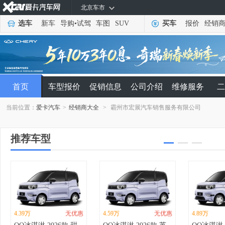
北京车市
选车
新车
导购
•
试驾
车图
SUV
买车
报价
经销
首页
车型报价
促销信息
公司介绍
维修服务
二
当前位置：
爱卡汽车
>
经销商大全
>
霸州市宏展汽车销售服务有限公司
推荐车型
4.39万
无优惠
4.59万
无优惠
4.89万