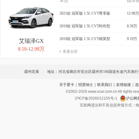
车型
指导
2021款 冠军版 1.5L CVT尊享版
12.98万
2019款 冠军版 1.5L CVT时尚型
8.59万
2019款 冠军版 1.5L CVT精英型
9.19万
艾瑞泽GX
8.59-12.98万
查看全部
霸州宏展
地址：河北省廊坊市安次区霸州市106国道长途汽车南
关于爱卡
|
招贤纳士
|
联系我们
|
友情链接
|
选
壳牌加油站南侧
©2002-
2026
www.xcar.com.cn All ri
沪ICP备2026012155号-1
沪公网安
互联网违法和不良信息举报方式：电话：021-