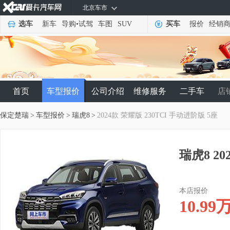
北京车市
选车
新车
导购
•
试驾
车图
SUV
买车
报价
经销
首页
车型报价
公司介绍
维修服务
二手车
店
保定楚瑞
>
车型报价
>
瑞虎8
>
2024款 荣耀版 230TCI 手动进阶版 5座
瑞虎8 20
本店报价
10.99