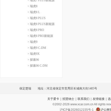
> 瑞虎7 PLUS新能源
> 瑞虎8
> 瑞虎8 L
> 瑞虎8 PLUS
> 瑞虎8 PLUS新能源
> 瑞虎8 PRO
> 瑞虎8 PRO新能源
> 瑞虎9
> 瑞虎9 C-DM
> 瑞虎9X
> 探索06
> 探索06 C-DM
保定楚瑞
地址：河北省保定市竞秀区长城南大街1485号
关于爱卡
|
招贤纳士
|
联系我们
|
友情链接
|
选
©2002-
2026
www.xcar.com.cn All ri
沪ICP备2026012155号-1
沪公网安