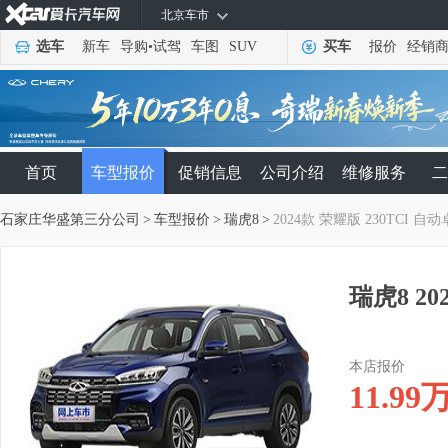
北京车市
选车
新车
导购
•
试驾
车图
SUV
买车
报价
经销
首页
车型报价
促销信息
公司介绍
维修服务
二
石家庄华盛第三分公司
>
车型报价
>
瑞虎8
>
2024款 荣耀版 230TCI 自
瑞虎8 20
本店报价
11.99