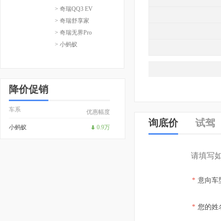
> 奇瑞QQ3 EV
> 奇瑞舒享家
> 奇瑞无界Pro
> 小蚂蚁
降价促销
车系
优惠幅度
询底价
试驾
小蚂蚁
0.9万
请填写
*
意向车
*
您的姓