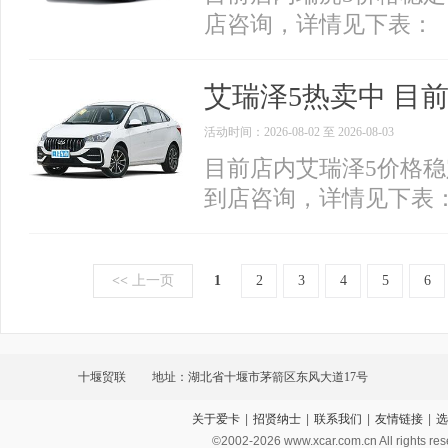
店咨询，详情见下表：
艾瑞泽5热卖中 目前
活动时间：2026-08-02 至 2026-08-03
目前店内艾瑞泽5价格稳
到店咨询，详情见下表
<<
上一页
1
2
3
4
5
6
十堰贸联
地址：湖北省十堰市茅箭区东风大道17号
关于爱卡
|
招贤纳士
|
联系我们
|
友情链接
|
选
©2002-
2026
www.xcar.com.cn All ri