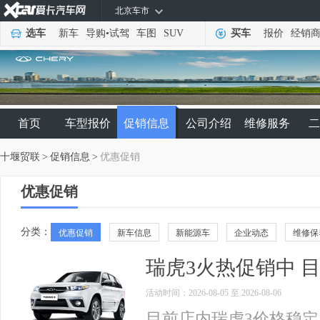
北京车市
选车
新车
导购
•
试驾
车图
SUV
买车
报价
经销
首页
车型报价
促销信息
公司介绍
维修服务
二
十堰贸联
>
促销信息
>
优惠促销
优惠促销
分类：
优惠促销
新车信息
新能源车
企业动态
维修保
瑞虎3火热促销中 目
活动时间：2026-08-05 至 2026-08-06
目前店内瑞虎3价格稳定