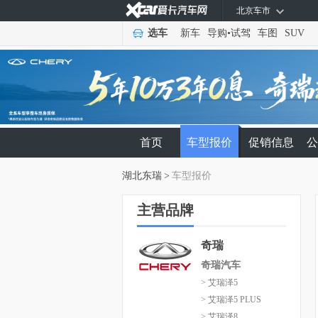
北京车市
选车
新车
导购
•
试驾
车图
SUV
首页
车型报价
促销信息
公
湖北东瑞
>
车型报价
主营品牌
奇瑞
奇瑞汽车
> 艾瑞泽5
> 艾瑞泽5 PLUS
> 艾瑞泽8