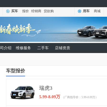
买车
报价
经销商
贷款购
用车
商城
司介绍
维修服务
二手车
店铺资质
车型报价
瑞虎3
5.99-8.09万
（厂商指导价：5.99-8.09万）