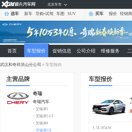
北京车市
选车
新车
导购
•
试驾
车图
SUV
买车
报价
经销
首页
车型报价
促销信息
公司介绍
维修服务
二
武汉和奇祥洪山分公司
>
车型报价
主营品牌
车型报价
奇瑞
奇瑞汽车
> 艾瑞泽5
> 艾瑞泽5 GT
> 艾瑞泽8
1.5L/85kW
> 艾瑞泽GX