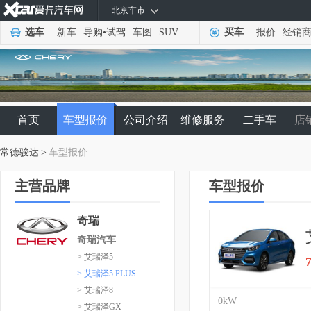
北京车市
选车
新车
导购
•
试驾
车图
SUV
买车
报价
经销
首页
车型报价
公司介绍
维修服务
二手车
店
常德骏达
>
车型报价
主营品牌
车型报价
奇瑞
奇瑞汽车
> 艾瑞泽5
> 艾瑞泽5 PLUS
> 艾瑞泽8
0kW
> 艾瑞泽GX