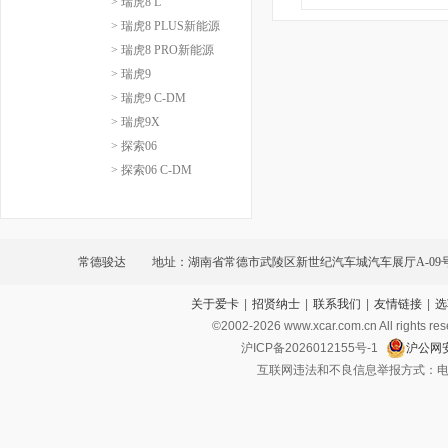
> 瑞虎8 L
> 瑞虎8 PLUS新能源
> 瑞虎8 PRO新能源
> 瑞虎9
> 瑞虎9 C-DM
> 瑞虎9X
> 探索06
> 探索06 C-DM
常德骏达
地址：湖南省常德市武陵区新世纪汽车城汽车展厅A-09
关于爱卡
|
招贤纳士
|
联系我们
|
友情链接
|
选
©2002-
2026
www.xcar.com.cn All ri
沪ICP备2026012155号-1
沪公网安
互联网违法和不良信息举报方式：电话：021-