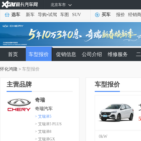
北京车市
选车
新车
导购
•
试驾
车图
SUV
买车
报价
经销
首页
车型报价
促销信息
公司介绍
维修服务
二
怀化鸿隆
>
车型报价
主营品牌
车型报价
奇瑞
奇瑞汽车
> 艾瑞泽5
> 艾瑞泽5 PLUS
> 艾瑞泽8
0kW
> 艾瑞泽GX