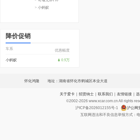
> 小蚂蚁
降价促销
车系
优惠幅度
小蚂蚁
0.9万
怀化鸿隆
地址：湖南省怀化市鹤城区本业大道
关于爱卡
|
招贤纳士
|
联系我们
|
友情链接
|
选
©2002-
2026
www.xcar.com.cn All ri
沪ICP备2026012155号-1
沪公网安
互联网违法和不良信息举报方式：电话：021-