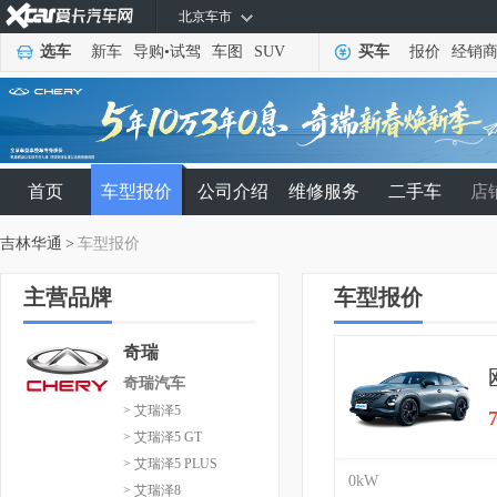
北京车市
选车
新车
导购
•
试驾
车图
SUV
买车
报价
经销
首页
车型报价
公司介绍
维修服务
二手车
店
吉林华通
>
车型报价
主营品牌
车型报价
奇瑞
奇瑞汽车
> 艾瑞泽5
> 艾瑞泽5 GT
> 艾瑞泽5 PLUS
0kW
> 艾瑞泽8