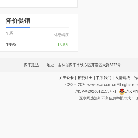
降价促销
车系
优惠幅度
小蚂蚁
0.9万
四平建达
地址：吉林省四平市铁东区开发区大路5777号
关于爱卡
|
招贤纳士
|
联系我们
|
友情链接
|
选
©2002-
2026
www.xcar.com.cn All ri
沪ICP备2026012155号-1
沪公网安
互联网违法和不良信息举报方式：电话：021-