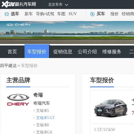
北京车市
选车
新车
导购
•
试驾
车图
SUV
买车
报价
经销
首页
车型报价
促销信息
公司介绍
维修服务
二
四平建达
>
车型报价
主营品牌
车型报价
奇瑞
奇瑞汽车
> 艾瑞泽5
> 艾瑞泽5 GT
> 艾瑞泽8
1.5T/115kW
> 艾瑞泽GX