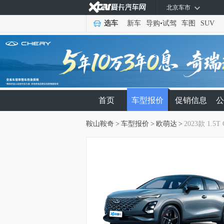
北京车市
选车
新车
导购
•
试驾
车图
SUV
首页
车型报价
促销信息
公
鞍山鞍奇
>
车型报价
>
欧萌达
>
2023款 1.5