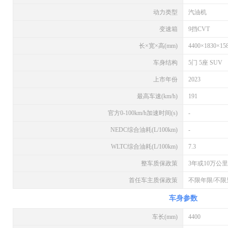
动力类型
汽油机
变速箱
9挡CVT
长×宽×高(mm)
4400×1830×15
车身结构
5门 5座 SUV
上市年份
2023
最高车速(km/h)
191
官方0-100km/h加速时间(s)
-
NEDC综合油耗(L/100km)
-
WLTC综合油耗(L/100km)
7.3
整车质保政策
3年或10万公里
首任车主质保政策
不限年限/不限
车身参数
车长(mm)
4400