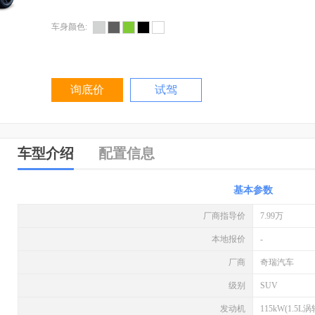
车身颜色:
询底价
试驾
车型介绍
配置信息
基本参数
厂商指导价
7.99万
本地报价
-
厂商
奇瑞汽车
级别
SUV
发动机
115kW(1.5L