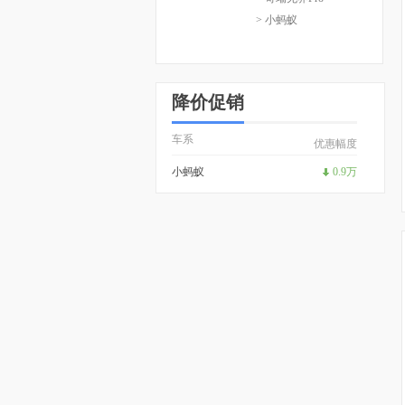
> 小蚂蚁
降价促销
车系
优惠幅度
小蚂蚁
0.9万