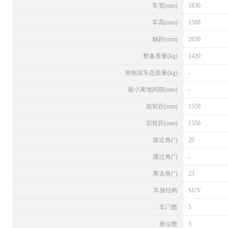
车宽(mm)
1830
车高(mm)
1588
轴距(mm)
2630
整备质量(kg)
1420
准拖挂车总质量(kg)
-
最小离地间隙(mm)
-
前轮距(mm)
1550
后轮距(mm)
1550
接近角(°)
20
通过角(°)
-
离去角(°)
23
车身结构
SUV
车门数
5
座位数
5