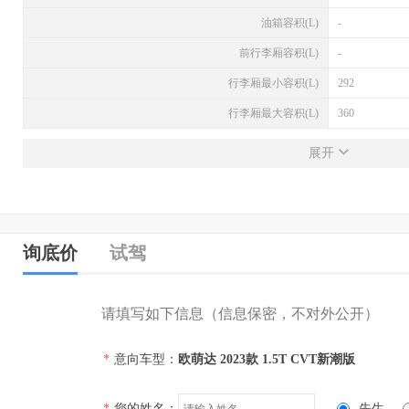
油箱容积(L)
-
前行李厢容积(L)
-
行李厢最小容积(L)
292
行李厢最大容积(L)
360
发动机
展开
发动机型号
SQRE4T15C
排量(L)
1.5
排量(mL)
1498
询底价
试驾
进气形式
涡轮增压
气缸排列形式
直列（L型）
请填写如下信息（信息保密，不对外公开）
汽缸数
4
*
意向车型：
欧萌达 2023款 1.5T CVT新潮版
每缸气门数(个)
4
压缩比
-
*
您的姓名：
先生