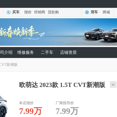
买车
报价
经销商
贷款购
用车
商城
司介绍
维修服务
二手车
店铺资质
T CVT新潮版
欧萌达 2023款 1.5T CVT新潮版
本店报价
厂商指导价
7.99
万
7.99
万