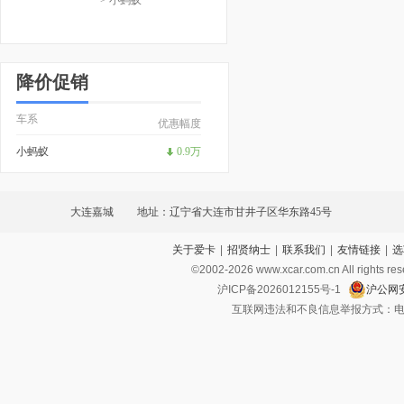
降价促销
车系
优惠幅度
小蚂蚁
0.9万
大连嘉城
地址：辽宁省大连市甘井子区华东路45号
关于爱卡
|
招贤纳士
|
联系我们
|
友情链接
|
选
©2002-
2026
www.xcar.com.cn All ri
沪ICP备2026012155号-1
沪公网安
互联网违法和不良信息举报方式：电话：021-