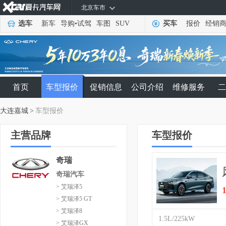
北京车市
选车
新车
导购
•
试驾
车图
SUV
买车
报价
经销
首页
车型报价
促销信息
公司介绍
维修服务
二
大连嘉城
>
车型报价
主营品牌
车型报价
奇瑞
奇瑞汽车
> 艾瑞泽5
> 艾瑞泽5 GT
> 艾瑞泽8
1.5L/225kW
> 艾瑞泽GX