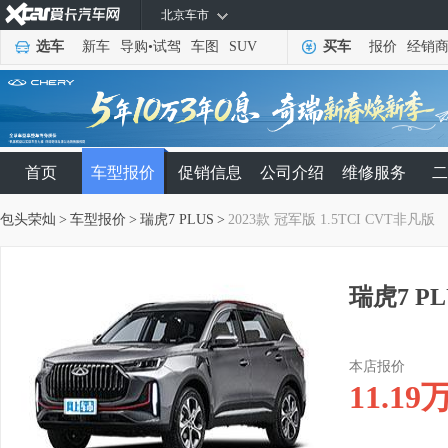
北京车市
选车
新车
导购
•
试驾
车图
SUV
买车
报价
经销
首页
车型报价
促销信息
公司介绍
维修服务
二
包头荣灿
>
车型报价
>
瑞虎7 PLUS
>
2023款 冠军版 1.5TCI CVT非凡版
瑞虎7 PL
本店报价
11.19