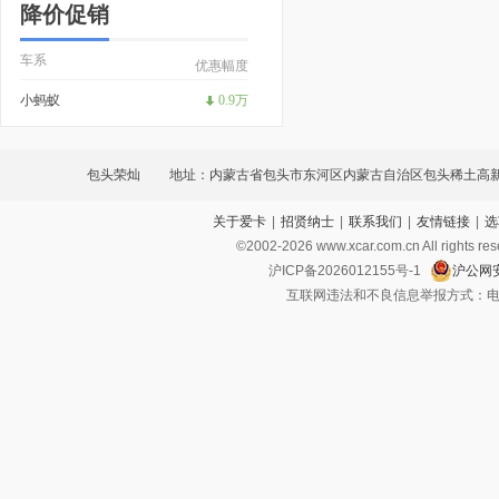
降价促销
车系
优惠幅度
小蚂蚁
0.9万
包头荣灿
地址：内蒙古省包头市东河区内蒙古自治区包头稀土高
关于爱卡
|
招贤纳士
|
联系我们
|
友情链接
|
选
开发区稀土路4号恒通汽车城第一排6号展厅
©2002-
2026
www.xcar.com.cn All ri
沪ICP备2026012155号-1
沪公网安
互联网违法和不良信息举报方式：电话：021-