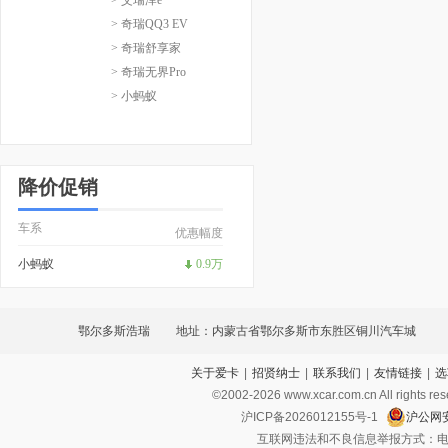
> 奇瑞QQ3 EV
> 奇瑞舒享家
> 奇瑞无界Pro
> 小蚂蚁
降价促销
车系
优惠幅度
小蚂蚁
0.9万
鄂尔多斯浩瑞
地址：内蒙古省鄂尔多斯市东胜区铜川汽车城
关于爱卡
|
招贤纳士
|
联系我们
|
友情链接
|
选
©2002-
2026
www.xcar.com.cn All ri
沪ICP备2026012155号-1
沪公网安
互联网违法和不良信息举报方式：电话：021-