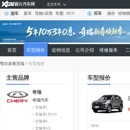
北京车市
选车
新车
导购
•
试驾
车图
SUV
买车
报价
经销
首页
车型报价
促销信息
公司介绍
维修服务
二
鄂尔多斯浩瑞
>
车型报价
主营品牌
车型报价
奇瑞
奇瑞汽车
> 艾瑞泽5
> 艾瑞泽5 PLUS
> 艾瑞泽8
0kW
> 艾瑞泽GX