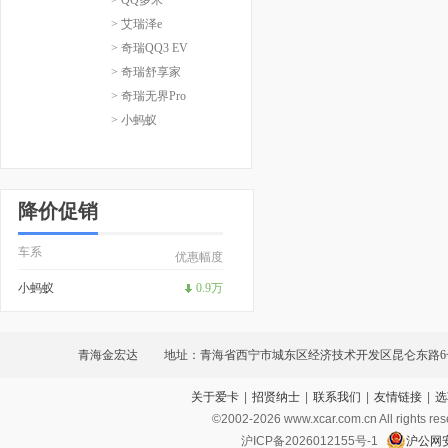
> 艾瑞泽e
> 奇瑞QQ3 EV
> 奇瑞舒享家
> 奇瑞无界Pro
> 小蚂蚁
降价促销
车系
优惠幅度
小蚂蚁
0.9万
青海金宏达
地址：青海省西宁市城东区经济技术开发区昆仑东路6
关于爱卡
|
招贤纳士
|
联系我们
|
友情链接
|
选
©2002-
2026
www.xcar.com.cn All ri
沪ICP备2026012155号-1
沪公网安