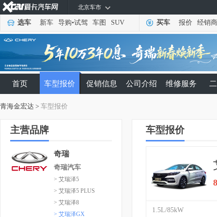
北京车市
选车
新车
导购
•
试驾
车图
SUV
买车
报价
经销
首页
车型报价
促销信息
公司介绍
维修服务
二
青海金宏达
>
车型报价
主营品牌
车型报价
奇瑞
奇瑞汽车
> 艾瑞泽5
> 艾瑞泽5 PLUS
> 艾瑞泽8
1.5L/85kW
> 艾瑞泽GX