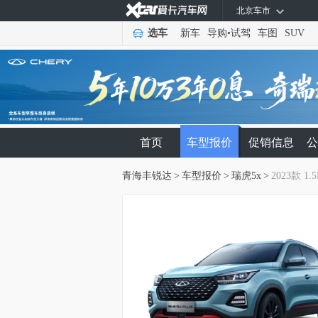
北京车市
选车
新车
导购
•
试驾
车图
SUV
首页
车型报价
促销信息
公
青海丰锐达
>
车型报价
>
瑞虎5x
>
2023款 1