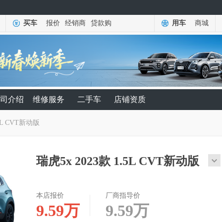
买车
报价
经销商
贷款购
用车
商城
司介绍
维修服务
二手车
店铺资质
.5L CVT新动版
瑞虎5x 2023款 1.5L CVT新动版
本店报价
厂商指导价
9.59
万
9.59
万