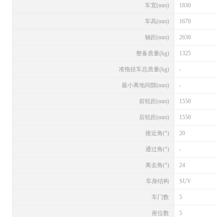
车宽(mm)
1830
车高(mm)
1670
轴距(mm)
2630
整备质量(kg)
1325
准拖挂车总质量(kg)
-
最小离地间隙(mm)
-
前轮距(mm)
1550
后轮距(mm)
1550
接近角(°)
20
通过角(°)
-
离去角(°)
24
车身结构
SUV
车门数
5
座位数
5