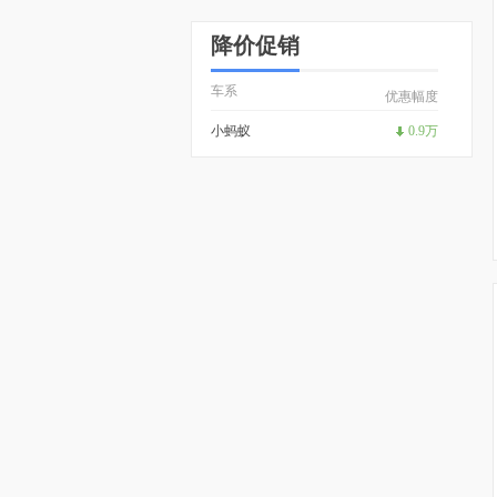
降价促销
车系
优惠幅度
小蚂蚁
0.9万