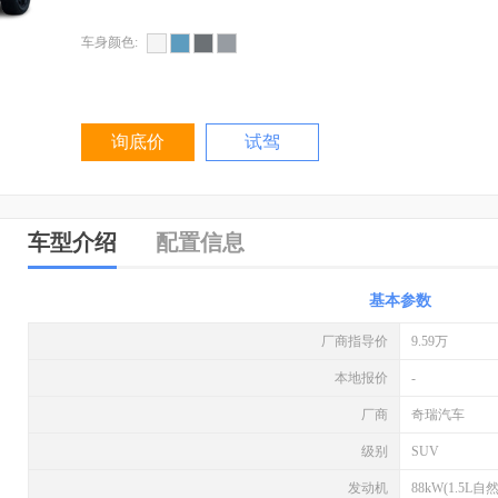
车身颜色:
询底价
试驾
车型介绍
配置信息
基本参数
厂商指导价
9.59万
本地报价
-
厂商
奇瑞汽车
级别
SUV
发动机
88kW(1.5L自