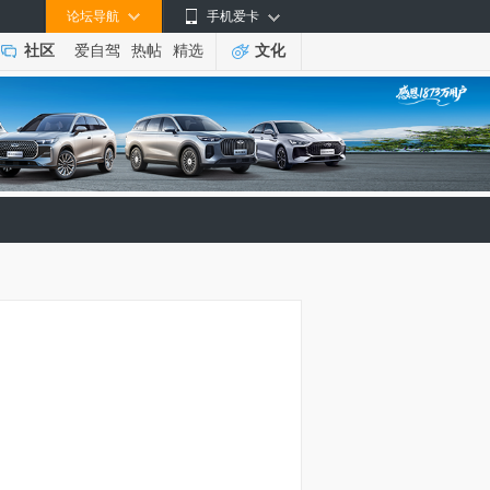
论坛导航
手机爱卡
社区
爱自驾
热帖
精选
文化