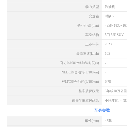
动力类型
汽油机
变速箱
9挡CVT
长×宽×高(mm)
4358×1830×16
车身结构
5门 5座 SUV
上市年份
2023
最高车速(km/h)
165
官方0-100km/h加速时间(s)
-
NEDC综合油耗(L/100km)
-
WLTC综合油耗(L/100km)
6.78
整车质保政策
3年或10万公里
首任车主质保政策
不限年限/不限
车身参数
车长(mm)
4358