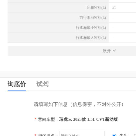
油箱容积(L)
51
前行李厢容积(L)
-
行李厢最小容积(L)
-
行李厢最大容积(L)
-
发动机
展开
发动机型号
SQRG4G15
排量(L)
1.5
排量(mL)
1498
询底价
试驾
进气形式
自然吸气
气缸排列形式
直列（L型）
请填写如下信息（信息保密，不对外公开）
汽缸数
4
*
意向车型：
瑞虎5x 2023款 1.5L CVT新动版
每缸气门数(个)
4
压缩比
-
*
您的姓名：
先生