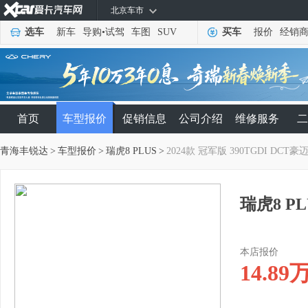
北京车市
选车
新车
导购
•
试驾
车图
SUV
买车
报价
经销
首页
车型报价
促销信息
公司介绍
维修服务
二
青海丰锐达
>
车型报价
>
瑞虎8 PLUS
>
2024款 冠军版 390TGDI DCT豪迈
瑞虎8 PL
本店报价
14.89