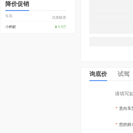
降价促销
车系
优惠幅度
小蚂蚁
0.9万
询底价
试驾
请填写
*
意向车
*
您的姓