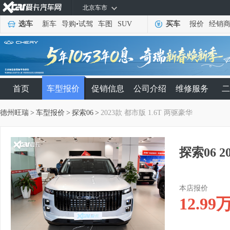
北京车市
选车
新车
导购
•
试驾
车图
SUV
买车
报价
经销
首页
车型报价
促销信息
公司介绍
维修服务
二
德州旺瑞
>
车型报价
>
探索06
>
2023款 都市版 1.6T 两驱豪华
探索06 2
本店报价
12.99