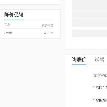
降价促销
车系
优惠幅度
小蚂蚁
0.9万
询底价
试驾
请填写
*
意向车
*
您的姓