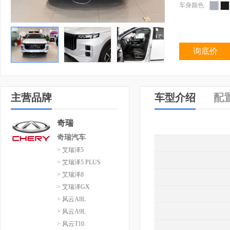
车身颜色:
询底价
主营品牌
车型介绍
配
奇瑞
奇瑞汽车
> 艾瑞泽5
> 艾瑞泽5 PLUS
> 艾瑞泽8
> 艾瑞泽GX
> 风云A8L
> 风云A9L
> 风云T10