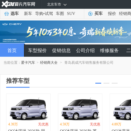
北京车市
选车
新车
导购
•
试驾
车图
SUV
买车
报价
经销
首页
车型报价
促销信息
公司介绍
维修服务
二
当前位置：
爱卡汽车
>
经销商大全
>
青岛易成汽车销售服务有限公司
推荐车型
4.39万
无优惠
4.59万
无优惠
4.89万