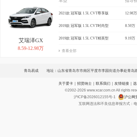
车型
指导
2021款 冠军版 1.5L CVT尊享版
12.98万
2019款 冠军版 1.5L CVT时尚型
8.59万
2019款 冠军版 1.5L CVT精英型
9.19万
艾瑞泽GX
8.59-12.98万
查看全部
青岛易成
地址：山东省青岛市市南区平度市李园街道办事处青岛路6
关于爱卡
|
招贤纳士
|
联系我们
|
友情链接
|
选
©2002-
2026
www.xcar.com.cn All ri
沪ICP备2026012155号-1
沪公网安
互联网违法和不良信息举报方式：电话：021-