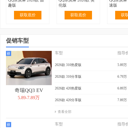
QQ冰淇淋 2026款 甜
QQ冰淇淋 2026款 英
QQ冰淇淋 
趣版
伦版
速版
获取底价
获取底价
获
促销车型
车型
指导
2.99万
无优惠
3.19万
无优惠
3.69万
QQ冰淇淋 2024款 青
QQ冰淇淋 2024款 青
QQ冰淇淋 
2026款 310热爱版
5.89万
春版 120km 奶昔
春版 120km 香草
205km 
获取底价
获取底价
获
2026款 310分享版
6.79万
2026款 420热爱版
6.89万
奇瑞QQ3 EV
5.89-7.89万
2026款 420分享版
7.89万
查看全部
3.99万
无优惠
4.39万
0.40万
4.29万
QQ冰淇淋 2024款 青
QQ冰淇淋 2024款
QQ冰淇淋 
车型
指导
春版 205km 奶昔
205km 元气版
205km 