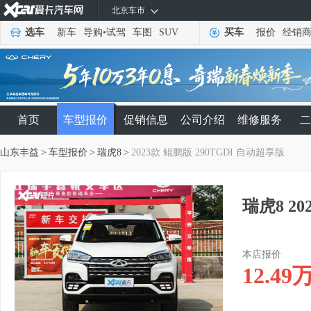
北京车市
选车
新车
导购
•
试驾
车图
SUV
买车
报价
经销
首页
车型报价
促销信息
公司介绍
维修服务
二
山东丰益
>
车型报价
>
瑞虎8
>
2023款 鲲鹏版 290TGDI 自动超享版
瑞虎8 2
本店报价
12.49