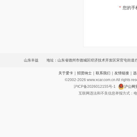
*
您的手
山东丰益
地址：山东省德州市德城区经济技术开发区宋官屯街道
关于爱卡
|
招贤纳士
|
联系我们
|
友情链接
|
选
大道3109号德百汽贸城院内67号
©2002-
2026
www.xcar.com.cn All ri
沪ICP备2026012155号-1
沪公网安
互联网违法和不良信息举报方式：电话：021-