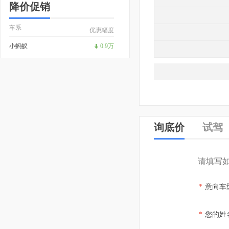
降价促销
车系
优惠幅度
小蚂蚁
0.9万
询底价
试驾
请填写
*
意向车
*
您的姓