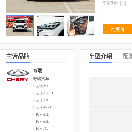
车身颜色:
询底价
主营品牌
车型介绍
配
奇瑞
奇瑞汽车
> 艾瑞泽5
> 艾瑞泽5 GT
> 艾瑞泽8
> 艾瑞泽GX
> 风云A8L
> 风云A9L
> 风云T10