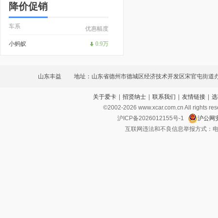
降价促销
车系
优惠幅度
小蚂蚁
0.9万
山东丰益
地址：山东省德州市德城区经济技术开发区宋官屯街道
关于爱卡
|
招贤纳士
|
联系我们
|
友情链接
|
选
大道3109号德百汽贸城院内67号
©2002-
2026
www.xcar.com.cn All ri
沪ICP备2026012155号-1
沪公网安
互联网违法和不良信息举报方式：电话：021-