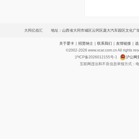
大同亿佰汇
地址：山西省大同市城区云冈区庞大汽车园区文化广场
关于爱卡
|
招贤纳士
|
联系我们
|
友情链接
|
选
©2002-
2026
www.xcar.com.cn All ri
沪ICP备2026012155号-1
沪公网安
互联网违法和不良信息举报方式：电话：021-