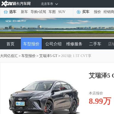
北京车市
选车
新车
导购
•
试驾
车图
SUV
买车
报价
经销
首页
车型报价
公司介绍
维修服务
二手车
店
大同亿佰汇
>
车型报价
>
艾瑞泽5 GT
>
2023款 1.5T CVT享
艾瑞泽5 G
本店报价
8.99
万