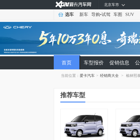
北京车市
选车
新车
导购
•
试驾
车图
SUV
首页
车型报价
促销信息
公
当前位置：
爱卡汽车
>
经销商大全
>
榆林熙
推荐车型