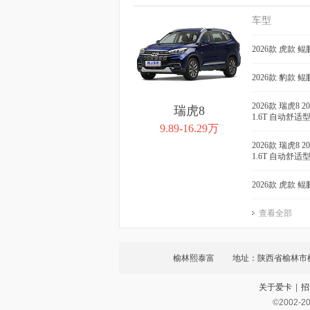
车型
2026款 虎款 鲲
2026款 豹款 鲲
2026款 瑞虎8 
瑞虎8
1.6T 自动舒适
9.89-16.29万
2026款 瑞虎8 
1.6T 自动舒适
2026款 虎款 鲲
查看全部
榆林熙泰富
地址：陕西省榆林市
关于爱卡
|
招
号
©2002-
2