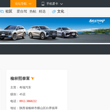
论坛导航
手机爱卡
社区
爱自驾
热帖
精选
文化
榆林熙泰富
主营：
奇瑞汽车
级别：
4S店
电话：
0912-3860222
地址：
陕西省榆林市横山区白界镇草