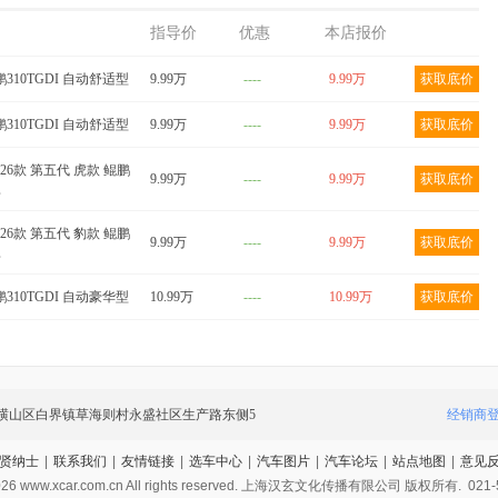
指导价
优惠
本店报价
鹏310TGDI 自动舒适型
9.99万
----
9.99万
获取底价
鹏310TGDI 自动舒适型
9.99万
----
9.99万
获取底价
2026款 第五代 虎款 鲲鹏
9.99万
----
9.99万
获取底价
型
2026款 第五代 豹款 鲲鹏
9.99万
----
9.99万
获取底价
型
鹏310TGDI 自动豪华型
10.99万
----
10.99万
获取底价
横山区白界镇草海则村永盛社区生产路东侧5
经销商
贤纳士
|
联系我们
|
友情链接
|
选车中心
|
汽车图片
|
汽车论坛
|
站点地图
|
意见
026
www.xcar.com.cn All rights reserved. 上海汉玄文化传播有限公司 版权所有.
021-