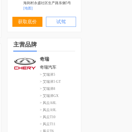
海则村永盛社区生产路东侧5号
[地图]
获取底价
试驾
主营品牌
奇瑞
奇瑞汽车
> 艾瑞泽5
> 艾瑞泽5 GT
> 艾瑞泽8
> 艾瑞泽GX
> 风云A8L
> 风云A9L
> 风云T10
> 风云T11
> 风云T6