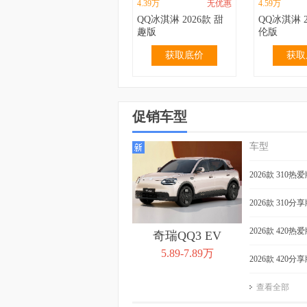
4.39万
无优惠
4.59万
QQ冰淇淋 2026款 甜
QQ冰淇淋 2
趣版
伦版
获取底价
获取
促销车型
车型
2.99万
无优惠
3.19万
QQ冰淇淋 2024款 青
QQ冰淇淋 2
2026款 310热
春版 120km 奶昔
春版 120k
获取底价
获取
2026款 310分
2026款 420热
奇瑞QQ3 EV
5.89-7.89万
2026款 420分
查看全部
3.99万
无优惠
4.39万