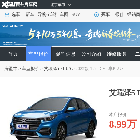
北京车市
选车
新车
导购
•
试驾
车图
SUV
买车
报价
经销
首页
车型报价
促销信息
公司介绍
维修服务
二
上海盈丰
>
车型报价
>
艾瑞泽5 PLUS
>
2023款 1.5T CVT享PLUS
艾瑞泽5 P
本店报价
8.99
万