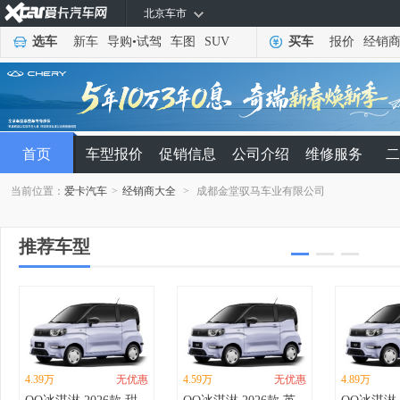
北京车市
选车
新车
导购
•
试驾
车图
SUV
买车
报价
经销
首页
车型报价
促销信息
公司介绍
维修服务
二
当前位置：
爱卡汽车
>
经销商大全
>
成都金堂驭马车业有限公司
推荐车型
4.39万
无优惠
4.59万
无优惠
4.89万