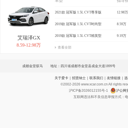
车型
指导
2021款 冠军版 1.5L CVT尊享版
12.98万
2019款 冠军版 1.5L CVT时尚型
8.59万
2019款 冠军版 1.5L CVT精英型
9.19万
艾瑞泽GX
8.59-12.98万
查看全部
成都金堂驭马
地址：四川省成都市金堂县成金大道1899号
关于爱卡
|
招贤纳士
|
联系我们
|
友情链接
|
选
©2002-
2026
www.xcar.com.cn All ri
沪ICP备2026012155号-1
沪公网安
互联网违法和不良信息举报方式：电话：021-