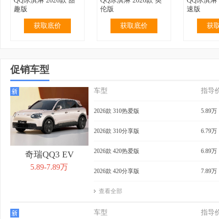
QQ冰淇淋 2026款 甜
QQ冰淇淋 2026款 英
QQ冰淇淋 
趣版
伦版
速版
获取底价
获取底价
获
促销车型
车型
指导
2.99万
无优惠
3.19万
无优惠
3.69万
QQ冰淇淋 2024款 青
QQ冰淇淋 2024款 青
QQ冰淇淋 
2026款 310热爱版
5.89万
春版 120km 奶昔
春版 120km 香草
205km 
获取底价
获取底价
获
2026款 310分享版
6.79万
2026款 420热爱版
6.89万
奇瑞QQ3 EV
5.89-7.89万
2026款 420分享版
7.89万
查看全部
3.99万
无优惠
4.39万
0.40万
4.29万
QQ冰淇淋 2024款 青
QQ冰淇淋 2024款
QQ冰淇淋 
车型
指导
春版 205km 奶昔
205km 元气版
205km 