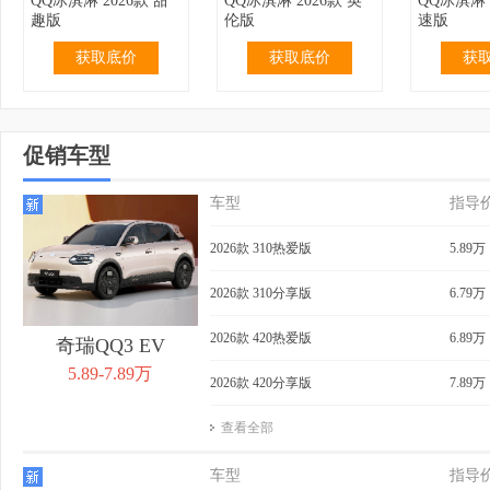
QQ冰淇淋 2026款 甜
QQ冰淇淋 2026款 英
QQ冰淇淋 
趣版
伦版
速版
获取底价
获取底价
获
促销车型
车型
指导
2.99万
无优惠
3.19万
无优惠
3.69万
QQ冰淇淋 2024款 青
QQ冰淇淋 2024款 青
QQ冰淇淋 
2026款 310热爱版
5.89万
春版 120km 奶昔
春版 120km 香草
205km 
获取底价
获取底价
获
2026款 310分享版
6.79万
2026款 420热爱版
6.89万
奇瑞QQ3 EV
5.89-7.89万
2026款 420分享版
7.89万
查看全部
3.99万
无优惠
4.39万
0.40万
4.29万
QQ冰淇淋 2024款 青
QQ冰淇淋 2024款
QQ冰淇淋 
车型
指导
春版 205km 奶昔
205km 元气版
205km 