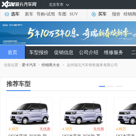
北京车市
选车
新车
导购
•
试驾
车图
SUV
买车
报价
经销
首页
车型报价
促销信息
公司介绍
维修服务
二
当前位置：
爱卡汽车
>
经销商大全
>
达州瑞元汽车销售服务有限公司
推荐车型
4.39万
无优惠
4.59万
无优惠
4.89万