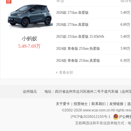
车型
指导
2026款 271km 喜爱版
5.49万
2026款 271km 真爱版
6.09万
2025款 251km 喜爱版 25.05kWh
5.49万
小蚂蚁
5.49-7.69万
2024款 青春版 251km 热爱版
5.99万
2024款 青春版 251km 真爱版
6.39万
查看全部
达州瑞元
地址：四川省达州市达川区南外二号干道汽车城（达州
关于爱卡
|
招贤纳士
|
联系我们
|
友情链接
|
选
边）
©2002-
2026
www.xcar.com.cn All ri
沪ICP备2026012155号-1
沪公网安
互联网违法和不良信息举报方式：电话：021-