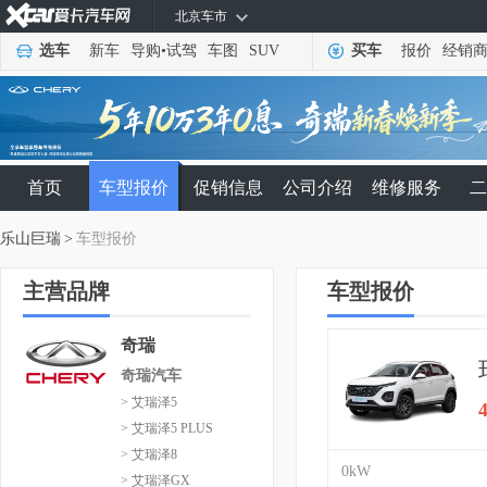
北京车市
选车
新车
导购
•
试驾
车图
SUV
买车
报价
经销
首页
车型报价
促销信息
公司介绍
维修服务
二
乐山巨瑞
>
车型报价
主营品牌
车型报价
奇瑞
奇瑞汽车
> 艾瑞泽5
> 艾瑞泽5 PLUS
> 艾瑞泽8
0kW
> 艾瑞泽GX