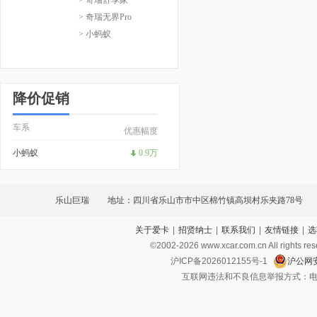
> 奇瑞无界Pro
> 小蚂蚁
降价促销
车系
优惠幅度
小蚂蚁
0.9万
乐山巨瑞
地址：四川省乐山市市中区棉竹镇高坝村乐夹路78号
关于爱卡
|
招贤纳士
|
联系我们
|
友情链接
|
选
©2002-
2026
www.xcar.com.cn All ri
沪ICP备2026012155号-1
沪公网安
互联网违法和不良信息举报方式：电话：021-