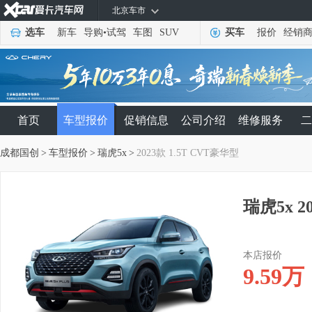
北京车市
选车
新车
导购
•
试驾
车图
SUV
买车
报价
经销
首页
车型报价
促销信息
公司介绍
维修服务
二
成都国创
>
车型报价
>
瑞虎5x
>
2023款 1.5T CVT豪华型
瑞虎5x 2
本店报价
9.59
万