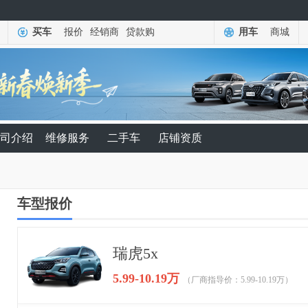
买车
报价
经销商
贷款购
用车
商城
司介绍
维修服务
二手车
店铺资质
车型报价
瑞虎5x
5.99-10.19万
（厂商指导价：5.99-10.19万）