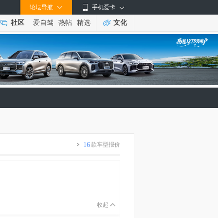
论坛导航
手机爱卡
社区
爱自驾
热帖
精选
文化
16
款车型报价
收起