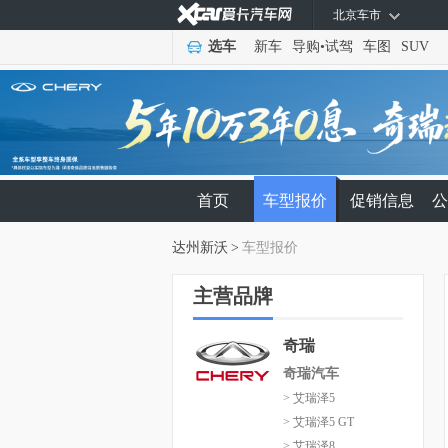
北京车市
选车
新车
导购
•
试驾
车图
SUV
首页
车型报价
促销信息
公
达州新沃
>
车型报价
主营品牌
奇瑞
奇瑞汽车
> 艾瑞泽5
> 艾瑞泽5 GT
> 艾瑞泽8