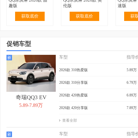
QQ冰淇淋 2026款 甜
QQ冰淇淋 2026款 英
QQ冰淇淋 
趣版
伦版
速版
获取底价
获取底价
获
促销车型
车型
指导
2.99万
无优惠
3.19万
无优惠
3.69万
QQ冰淇淋 2024款 青
QQ冰淇淋 2024款 青
QQ冰淇淋 
2026款 310热爱版
5.89万
春版 120km 奶昔
春版 120km 香草
205km 
获取底价
获取底价
获
2026款 310分享版
6.79万
2026款 420热爱版
6.89万
奇瑞QQ3 EV
5.89-7.89万
2026款 420分享版
7.89万
查看全部
3.99万
无优惠
4.39万
0.40万
4.29万
QQ冰淇淋 2024款 青
QQ冰淇淋 2024款
QQ冰淇淋 
车型
指导
春版 205km 奶昔
205km 元气版
205km 