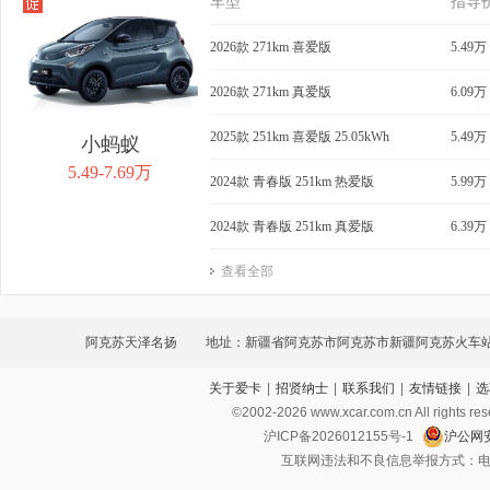
车型
指导
2026款 271km 喜爱版
5.49万
2026款 271km 真爱版
6.09万
2025款 251km 喜爱版 25.05kWh
5.49万
小蚂蚁
5.49-7.69万
2024款 青春版 251km 热爱版
5.99万
2024款 青春版 251km 真爱版
6.39万
查看全部
阿克苏天泽名扬
地址：新疆省阿克苏市阿克苏市新疆阿克苏火车
关于爱卡
|
招贤纳士
|
联系我们
|
友情链接
|
选
环路1号
©2002-
2026
www.xcar.com.cn All ri
沪ICP备2026012155号-1
沪公网安
互联网违法和不良信息举报方式：电话：021-