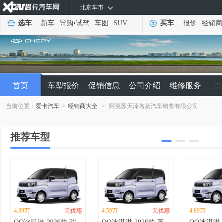
北京车市
选车
新车
导购
•
试驾
车图
SUV
买车
报价
经销
首页
车型报价
促销信息
公司介绍
维修服务
二
当前位置：
爱卡汽车
>
经销商大全
>
阿克苏天泽名扬汽车销售有限公司
推荐车型
4.39万
无优惠
4.59万
无优惠
4.89万