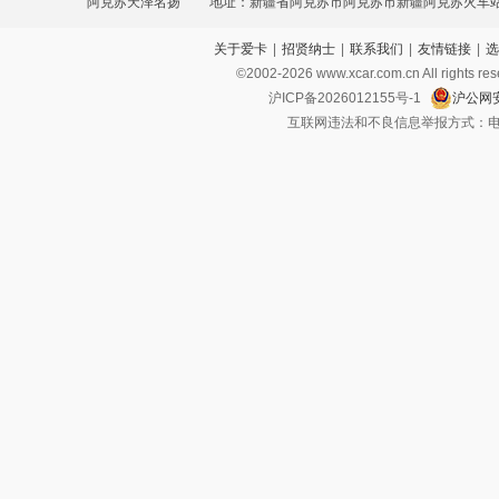
阿克苏天泽名扬
地址：新疆省阿克苏市阿克苏市新疆阿克苏火车
关于爱卡
|
招贤纳士
|
联系我们
|
友情链接
|
选
环路1号
©2002-
2026
www.xcar.com.cn All ri
沪ICP备2026012155号-1
沪公网安
互联网违法和不良信息举报方式：电话：021-