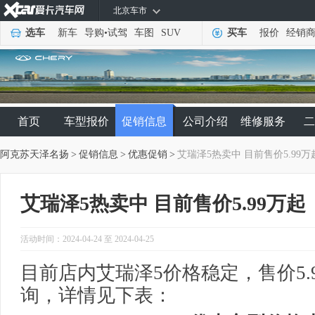
北京车市
选车
新车
导购
•
试驾
车图
SUV
买车
报价
经销
首页
车型报价
促销信息
公司介绍
维修服务
二
阿克苏天泽名扬
>
促销信息
>
优惠促销
>
艾瑞泽5热卖中 目前售价5.99万
艾瑞泽5热卖中 目前售价5.99万起
活动时间：2024-04-24 至 2024-04-25
目前店内艾瑞泽5价格稳定，售价5.
询，详情见下表：