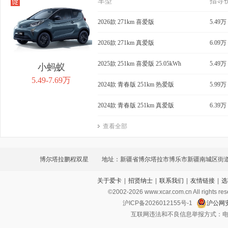
车型
指导
2026款 271km 喜爱版
5.49万
2026款 271km 真爱版
6.09万
2025款 251km 喜爱版 25.05kWh
5.49万
小蚂蚁
5.49-7.69万
2024款 青春版 251km 热爱版
5.99万
2024款 青春版 251km 真爱版
6.39万
查看全部
博尔塔拉鹏程双星
地址：新疆省博尔塔拉市博乐市新疆南城区街
关于爱卡
|
招贤纳士
|
联系我们
|
友情链接
|
选
生活广场6号楼一层05-08 21-24号
©2002-
2026
www.xcar.com.cn All ri
沪ICP备2026012155号-1
沪公网安
互联网违法和不良信息举报方式：电话：021-