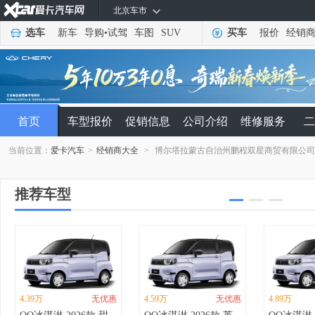
北京车市
选车
新车
导购
•
试驾
车图
SUV
买车
报价
经销
首页
车型报价
促销信息
公司介绍
维修服务
二
当前位置：
爱卡汽车
>
经销商大全
>
博尔塔拉蒙古自治州鹏程双星商贸有限公
推荐车型
4.39万
无优惠
4.59万
无优惠
4.89万