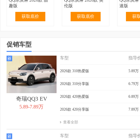
QQ冰淇淋 2026款 甜
QQ冰淇淋 2026款 英
QQ冰淇淋 
趣版
伦版
速版
获取底价
获取底价
获
促销车型
车型
指导
2.99万
无优惠
3.19万
无优惠
3.69万
QQ冰淇淋 2024款 青
QQ冰淇淋 2024款 青
QQ冰淇淋 
2026款 310热爱版
5.89万
春版 120km 奶昔
春版 120km 香草
205km 
获取底价
获取底价
获
2026款 310分享版
6.79万
2026款 420热爱版
6.89万
奇瑞QQ3 EV
5.89-7.89万
2026款 420分享版
7.89万
查看全部
3.99万
无优惠
4.39万
0.40万
4.29万
QQ冰淇淋 2024款 青
QQ冰淇淋 2024款
QQ冰淇淋 
车型
指导
春版 205km 奶昔
205km 元气版
205km 