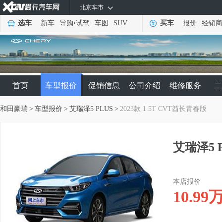
北京车市
选车
新车
导购
•
试驾
车图
SUV
买车
报价
经销
首页
车型报价
促销信息
公司介绍
维修服务
二
和田豪瑞
>
车型报价
>
艾瑞泽5 PLUS
>
2023款 1.5T CVT酋长青春版
艾瑞泽5 P
本店报价
10.99