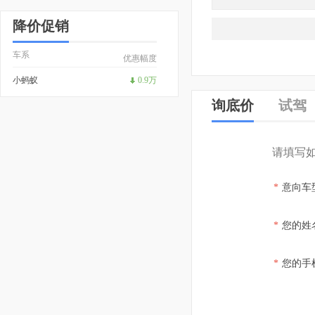
降价促销
车系
优惠幅度
小蚂蚁
0.9万
询底价
试驾
请填写
*
意向车
*
您的姓
*
您的手