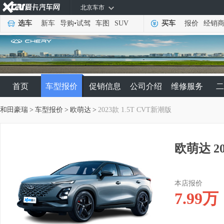
北京车市
选车
新车
导购
•
试驾
车图
SUV
买车
报价
经销
首页
车型报价
促销信息
公司介绍
维修服务
二
和田豪瑞
>
车型报价
>
欧萌达
>
2023款 1.5T CVT新潮版
欧萌达 20
本店报价
7.99
万