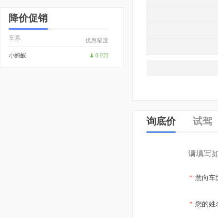
降价促销
车系
优惠幅度
小蚂蚁
0.9万
询底价
试驾
请填写
*
意向车
*
您的姓