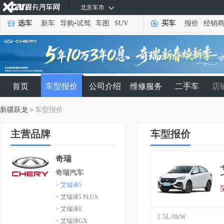
北京车市
选车
新车
导购
•
试驾
车图
SUV
买车
报价
经销
首页
车型报价
公司介绍
维修服务
二手车
店
新疆跃龙
>
车型报价
主营品牌
车型报价
奇瑞
奇瑞汽车
> 艾瑞泽5
> 艾瑞泽5 PLUS
> 艾瑞泽8
1.5L/0kW
> 艾瑞泽GX