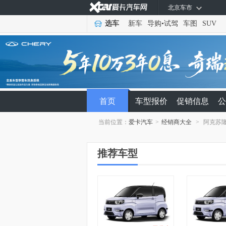
北京车市
选车
新车
导购
•
试驾
车图
SUV
首页
车型报价
促销信息
公
当前位置：
爱卡汽车
>
经销商大全
>
阿克苏
推荐车型