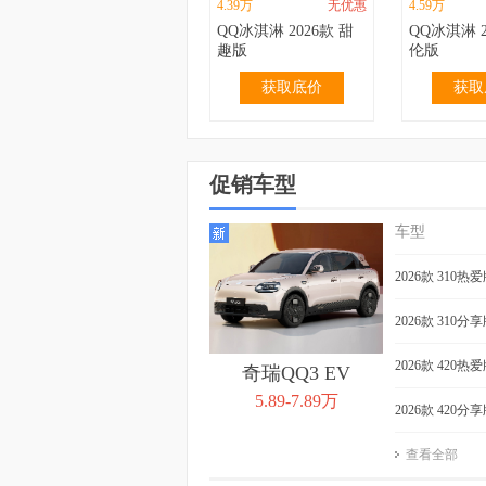
4.39万
无优惠
4.59万
QQ冰淇淋 2026款 甜
QQ冰淇淋 2
趣版
伦版
获取底价
获取
促销车型
车型
2.99万
无优惠
3.19万
QQ冰淇淋 2024款 青
QQ冰淇淋 2
2026款 310热
春版 120km 奶昔
春版 120k
获取底价
获取
2026款 310分
2026款 420热
奇瑞QQ3 EV
5.89-7.89万
2026款 420分
查看全部
3.99万
无优惠
4.39万