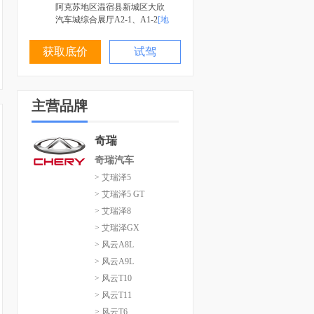
阿克苏地区温宿县新城区大欣
汽车城综合展厅A2-1、A1-2
[地
图]
获取底价
试驾
主营品牌
奇瑞
奇瑞汽车
> 艾瑞泽5
> 艾瑞泽5 GT
> 艾瑞泽8
> 艾瑞泽GX
> 风云A8L
> 风云A9L
> 风云T10
> 风云T11
> 风云T6