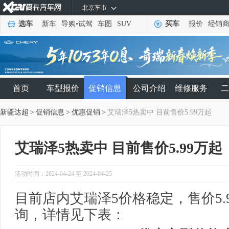
北京车市
选车
新车
导购
•
试驾
车图
SUV
买车
报价
经销
首页
车型报价
促销信息
公司介绍
维修服务
二
新疆达超
>
促销信息
>
优惠促销
>
艾瑞泽5热卖中 目前售价5.99万起
艾瑞泽5热卖中 目前售价5.99万起
活动时间：2024-04-24 至 2024-04-25
目前店内艾瑞泽5价格稳定，售价5.
询，详情见下表：