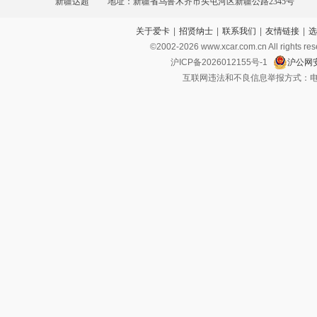
新疆达超
地址：新疆省乌鲁木齐市头屯河区新疆公路2345号
关于爱卡
|
招贤纳士
|
联系我们
|
友情链接
|
选
©2002-
2026
www.xcar.com.cn All ri
沪ICP备2026012155号-1
沪公网安
互联网违法和不良信息举报方式：电话：021-